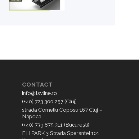
CONTACT
info@tsvline.ro
(+40) 723 300 257 (Cluj)
strada Corneliu Coposu 167 Cluj –
Napoca
(+40) 739 875 311 (București)
ELI PARK 3 Strada Speranței 101