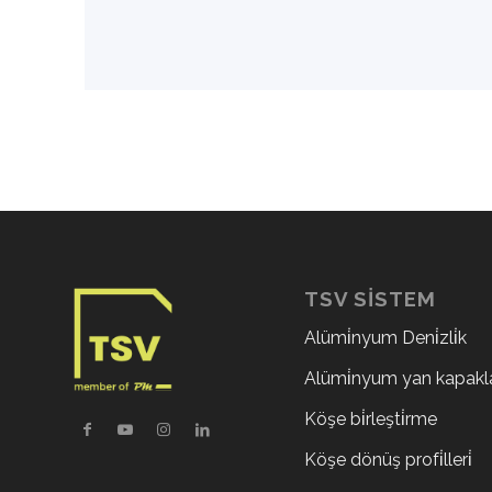
TSV SISTEM
Alümi̇nyum Deni̇zli̇k
Alümi̇nyum yan kapakl
Köşe bi̇rleşti̇rme
Köşe dönüş profi̇lleri̇