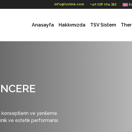
info@tsvline.com
+40 736 104 353
E
Anasayfa
Hakkımızda
TSV Sistem
Ther
ENCERE
ri konseptlerin ve yenileme
knik ve estetik performansı