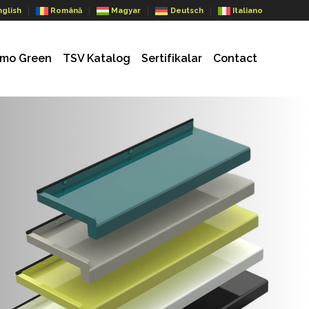
nglish
Română
Magyar
Deutsch
Italiano
mo Green
TSV Katalog
Sertifikalar
Contact