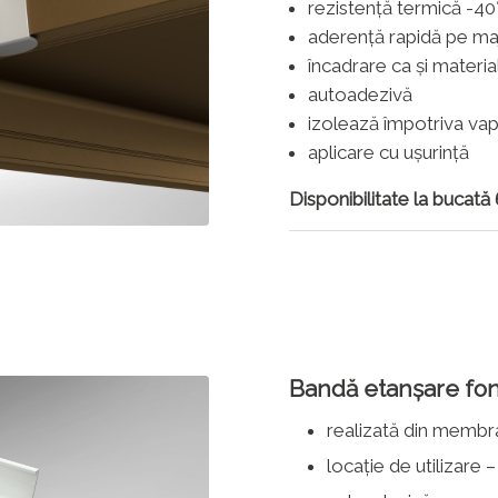
rezistență termică -40
aderență rapidă pe maj
încadrare ca și materia
autoadezivă
izolează împotriva vap
aplicare cu ușurință
Disponibilitate la bucat
Bandă etanșare fon
realizată din membr
locație de utilizare –