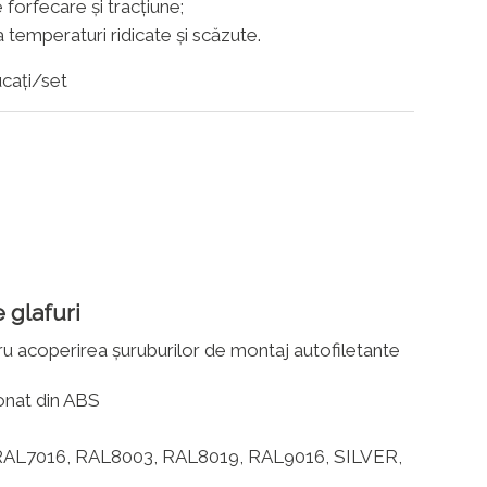
 forfecare și tracțiune;
 la temperaturi ridicate și scăzute.
cați/set
 glafuri
u acoperirea șuruburilor de montaj autofiletante
ionat din ABS
: RAL7016, RAL8003, RAL8019, RAL9016, SILVER,