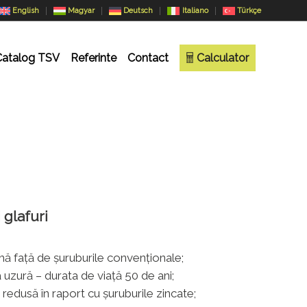
English
Magyar
Deutsch
Italiano
Türkçe
Catalog TSV
Referinte
Contact
Calculator
 glafuri
ă față de șuruburile convenționale;
a uzură – durata de viață 50 de ani;
redusă în raport cu șuruburile zincate;