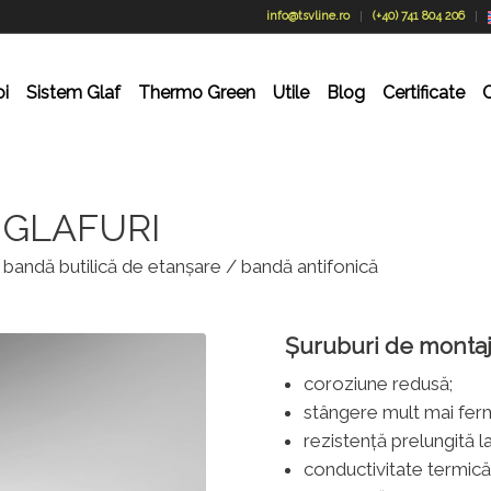
info@tsvline.ro
(+40) 741 804 206
oi
Sistem Glaf
Thermo Green
Utile
Blog
Certificate
 GLAFURI
 bandă butilică de etanșare / bandă antifonică
Șuruburi de montaj
coroziune redusă;
stângere mult mai ferm
rezistență prelungită l
conductivitate termică 