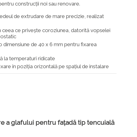
 pentru construcții noi sau renovare.
edeul de extrudare de mare precizie, realizat
n ceea ce privește coroziunea, datorită vopselei
rostatic
 o dimensiune de 40 x 6 mm pentru fixarea
ță la temperaturi ridicate
fixare în poziția orizontală pe spațiul de instalare
e a glafului pentru fațadă tip tencuială