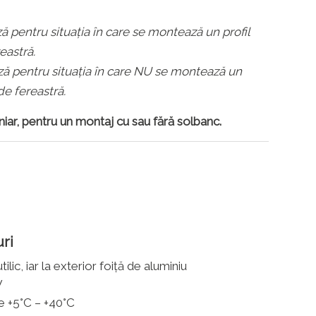
ză pentru situația în care se montează un profil
eastră.
ază pentru situația în care NU se montează un
de fereastră.
iniar, pentru un montaj cu sau fără solbanc.
uri
ilic, iar la exterior foiță de aluminiu
V
e +5°C – +40°C