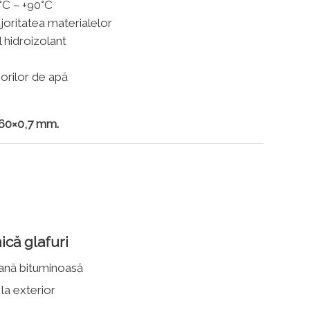
°C – +90°C
oritatea materialelor
l hidroizolant
orilor de apă
ă 60×0,7 mm.
ică glafuri
ană bituminoasă
 la exterior