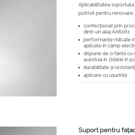
Aplicabilitatea suportulu
potrivit pentru renovare.
confecționat prin proc
dintr-un aliaj AA6061
performanțe ridicate î
aplicate în câmp elect
dispune de o fantă cu
acestuia în zidărie în p
durabilitate și rezisten
aplicare cu ușurință
Suport pentru fațad