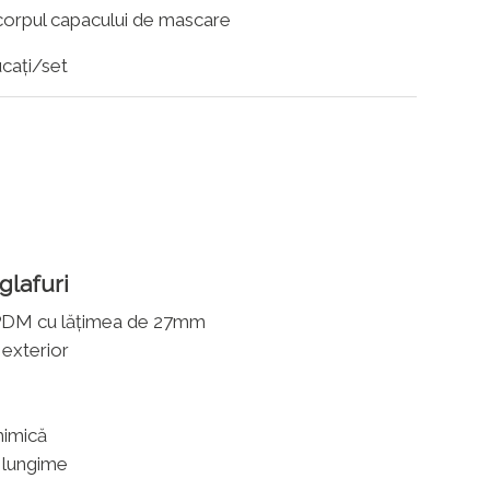
 corpul capacului de mascare
cați/set
glafuri
 EPDM cu lățimea de 27mm
a exterior
himică
e lungime