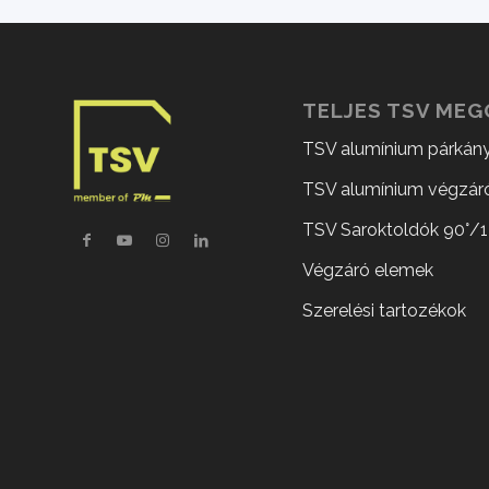
TELJES TSV ME
TSV alumínium párkán
TSV alumínium végzár
TSV Saroktoldók 90°/1
Végzáró elemek
Szerelési tartozékok