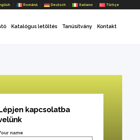
nglish
Română
Deutsch
Italiano
Türkçe
ató
Katalógus letöltés
Tanúsítvány
Kontakt
Lépjen kapcsolatba
velünk
Your name