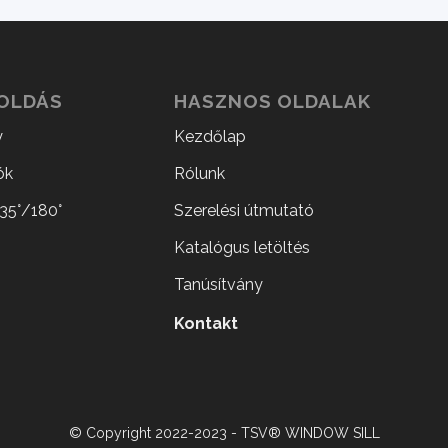
GOLDÁS
HASZNOS OLDALAK
y
Kezdőlap
ók
Rólunk
35°/180°
Szerelési útmutató
Katalógus letöltés
Tanúsítvány
Kontakt
© Copyright 2022-2023 - TSV® WINDOW SILL