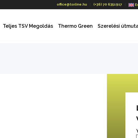
office@tsvline.hu
(+36) 70 6351917
E
Teljes TSV Megoldás
Thermo Green
Szerelési útmut